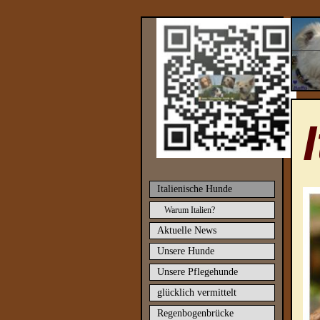
Italienische Hunde
Warum Italien?
Aktuelle News
Unsere Hunde
Unsere Pflegehunde
glücklich vermittelt
Regenbogenbrücke