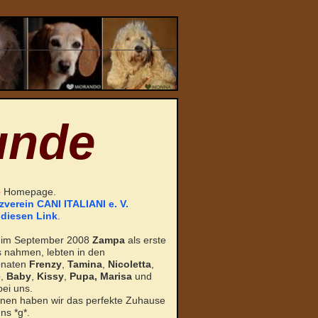
unde
e
Homepage.
verein CANI ITALIANI e. V.
 diesen Link
.
t im September 2008
Zampa
als erste
s nahmen, lebten in den
onaten
Frenzy
,
Tamina
,
Nicoletta
,
e
,
Baby
,
Kissy
,
Pupa,
Marisa
und
ei uns.
nnen haben wir das perfekte Zuhause
ns *g*.