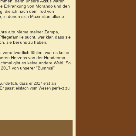
 kommen, denn unsere Akkus waren
were Erkrankung von Morando und den
g, die ich nach dem Tod von
in denen sich Maximilian alleine
Jahre alte Mama meiner Zampa,
legefamilie sucht, war klar, dass sie
ch, sie bei uns zu haben.
 verantwortlich fühlen, war es keine
schweren Herzens von der Hundeoma
anchmal gibt es keine andere Wahl. So
er 2017 von unserer "Bummsi"
underlich, dass er 2017 erst als
. Er passt einfach vom Wesen perfekt zu