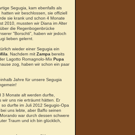
artige Segugia, kam ebenfalls als
atten wir beschlossen, sie offiziell
de sie krank und schon 4 Monate
st 2010, mussten wir Diana im Alter
n über die Regenbogenbrücke
unserer "Borschti", haben wir jedoch
i lieben gelernt.
ürlich wieder einer Segugia ein
Mila
. Nachdem mit
Zampa
bereits
t der Lagotto Romagnolo-Mix
Pupa
uhause zog, haben wir schon ein paar
neinhalb Jahre für unsere Segugia
ungemein!
d 3 Monate alt werden durfte,
wir uns nie erträumt hätten. Er
d so durfte im Juli 2012 Segugio-Opa
 bei uns lebte, aber Baffo seinen
it Morando war durch dessen schwere
ter Traum und ich bin glücklich,