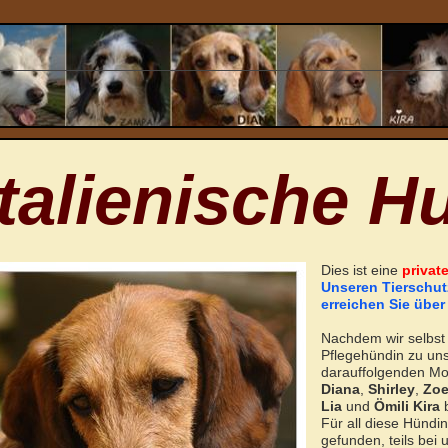
Italienische H
Dies ist eine
privat
Unseren Tierschutz
erreichen Sie über
Nachdem wir selbs
Pflegehündin zu un
darauffolgenden M
Diana
,
Shirley
,
Zo
Lia
und
Ömili Kira
b
Für all diese Hündi
gefunden, teils bei u