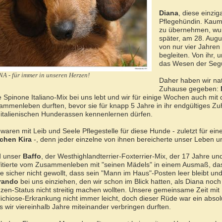
Diana
, diese einzig
Pflegehündin. Kaum h
zu übernehmen, wur
später, am 28. Augu
von nur vier Jahre
begleiten. Von ihr, 
das Wesen der Segug
A - für immer in unseren Herzen!
Daher haben wir nat
Zuhause gegeben:
e Spinone Italiano-Mix bei uns lebt und wir für einige Wochen auch mi
ammenleben durften, bevor sie für knapp 5 Jahre in ihr endgültiges Z
 italienischen Hunderassen kennenlernen dürfen.
 waren mit Leib und Seele Pflegestelle für diese Hunde - zuletzt für ei
hen Kira
-, denn jeder einzelne von ihnen bereicherte unser Leben 
 unser
Baffo
, der Westhighlandterrier-Foxterrier-Mix, der 17 Jahre un
fitierte vom Zusammenleben mit "seinen Mädels" in einem Ausmaß, das 
te sicher nicht gewollt, dass sein "Mann im Haus"-Posten leer bleibt un
rando
bei uns einziehen, den wir schon im Blick hatten, als Diana noch
nzen-Status nicht streitig machen wollten. Unsere gemeinsame Zeit m
lichiose-Erkrankung nicht immer leicht, doch dieser Rüde war ein absolu
s wir viereinhalb Jahre miteinander verbringen durften.