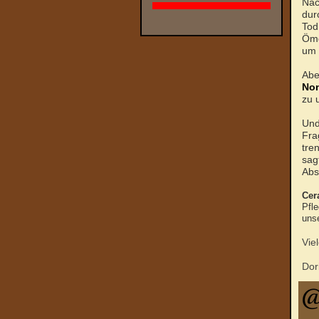
Nac
dur
Tod
Ömc
um 
Abe
No
zu 
Und
Fra
tre
sag
Abs
Cer
Pfle
uns
Vie
Dor